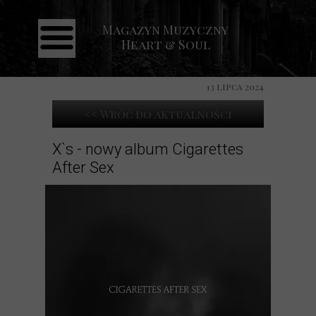
Magazyn Muzyczny
Strona główna
Heart & Soul
Aktualności
Recenzje
13 lipca 2024
Koncerty
<< Wróć do Aktualności
Galeria
X`s - nowy album Cigarettes
After Sex
Kontakt