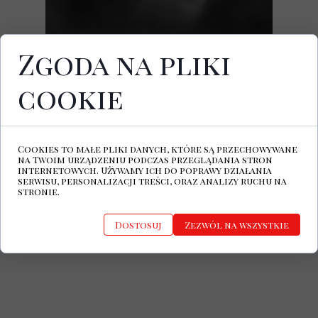
Zgoda na pliki
cookie
12 lipca 2024 ukazał się najnowszy album
Cigarettes After Sex.
Na płycie zatytułowanej
X`s
znalazło się
dziesięć premierowych kompozycji.
Cookies to małe pliki danych, które są przechowywane
na Twoim urządzeniu podczas przeglądania stron
Oficjalna strona Cigarettes After Sex
internetowych. Używamy ich do poprawy działania
serwisu, personalizacji treści, oraz analizy ruchu na
Cigarettes After Sex Facebook
stronie.
Dostosuj
Zezwól na wszystkie