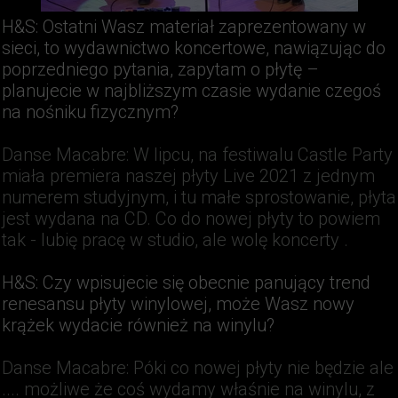
H&S
: Ostatni Wasz materiał zaprezentowany w
sieci, to wydawnictwo koncertowe, nawiązując do
poprzedniego pytania, zapytam o płytę –
planujecie w najbliższym czasie wydanie czegoś
na nośniku fizycznym?
Danse Macabre
: W lipcu, na festiwalu Castle Party
miała premiera naszej płyty Live 2021 z jednym
numerem studyjnym, i tu małe sprostowanie, płyta
jest wydana na CD. Co do nowej płyty to powiem
tak - lubię pracę w studio, ale wolę koncerty .
H&S
: Czy wpisujecie się obecnie panujący trend
renesansu płyty winylowej, może Wasz nowy
krążek wydacie również na winylu?
Danse Macabre
: Póki co nowej płyty nie będzie ale
.... możliwe że coś wydamy właśnie na winylu, z