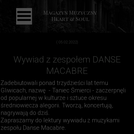
Magazyn Muzyczny
Strona główna
Heart & Soul
Aktualności
Recenzje
( 05.02.2022)
Koncerty
Wywiad z zespołem DANSE
Galeria
MACABRE
Kontakt
Zadebiutowali ponad trzydzieści lat temu
Gliwicach, nazwę - Taniec Śmierci - zaczerpnęli
od popularnej w kulturze i sztuce okresu
średniowiecza alegorii. Tworzą, koncertują,
nagrywają do dziś.
Zapraszamy do lektury wywiadu z muzykami
zespołu Danse Macabre.