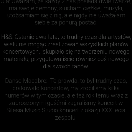
Ola:
Uważam, że każdy z nas posiada dwie twarze,
ma swoje demony, słucham ciężkiej muzyki,
utożsamiam się z nią, ale nigdy nie uważałam
siebie za ponurą postać.
H&S
:
Ostanie dwa lata, to trudny czas dla artystów,
wielu nie mogąc zrealizować wszystkich planów
koncertowych, skupiało się na tworzeniu nowego
materiału, przygotowaliście również coś nowego
dla swoich fanów.
Danse Macabre
:
To prawda, to był trudny czas,
brakowało koncertów, my zrobiliśmy kilka
numerów w tym czasie, ale też rok temu wraz z
zaproszonymi gośćmi zagraliśmy koncert w
Silesia Music Studio koncert z okazji XXX lecia
zespołu.