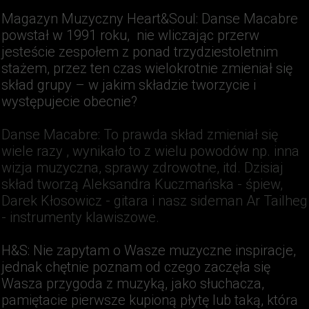
Magazyn Muzyczny Heart&Soul:
Danse Macabre
powstał w 1991 roku, nie wliczając przerw
jesteście zespołem z ponad trzydziestoletnim
stażem, przez ten czas wielokrotnie zmieniał się
skład grupy – w jakim składzie tworzycie i
występujecie obecnie?
Danse Macabre
: To prawda skład zmieniał się
wiele razy , wynikało to z wielu powodów np. inna
wizja muzyczna, sprawy zdrowotne, itd. Dzisiaj
skład tworzą Aleksandra Kuczmańska - śpiew,
Darek Kłosowicz - gitara i nasz sideman Ar Tailheg
- instrumenty klawiszowe.
H&S
: Nie zapytam o Wasze muzyczne inspiracje,
jednak chętnie poznam od czego zaczęła się
Wasza przygoda z muzyką, jako słuchacza,
pamiętacie pierwsze kupioną płytę lub taką, która