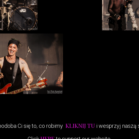
KLIKNIJ TU
podoba Ci się to, co robimy
i wesprzyj naszą 
HERE
Click
to support our website.