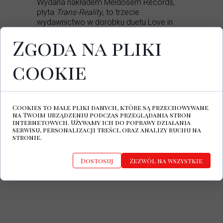
Wydana nakładem Meidosem Records,
płyta
Trans-Reality
, to trzecie
wydawnictwo w dorobku duetu Love in
Cage.
Zgoda na pliki
Love in Cage Facebook
cookie
Cookies to małe pliki danych, które są przechowywane
na Twoim urządzeniu podczas przeglądania stron
internetowych. Używamy ich do poprawy działania
serwisu, personalizacji treści, oraz analizy ruchu na
stronie.
Dostosuj
Zezwól na wszystkie