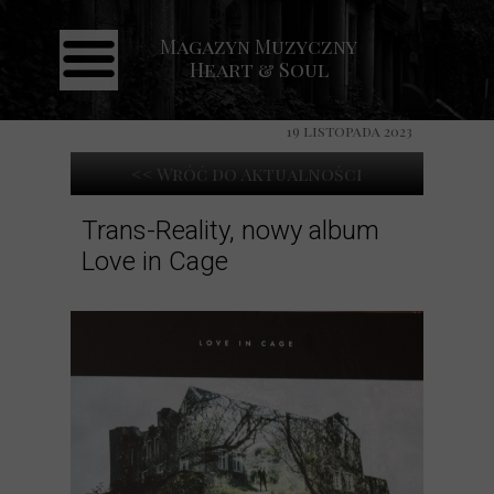
Magazyn Muzyczny
Strona główna
Heart & Soul
Aktualności
19 listopada 2023
Recenzje
<< Wróć do Aktualności
Koncerty
Galeria
Trans-Reality, nowy album
Love in Cage
Kontakt