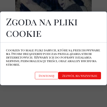
Zgoda na pliki
cookie
13 września 2024 ukaże się najnowszy,
czternasty studyjny album grupy
Tindersticks. Na płycie zatytułowanej
Soft
Tissue
znajdzie się dziewięć premierowych
Cookies to małe pliki danych, które są przechowywane
kompozycji. Krążek będzie dostępny w
na Twoim urządzeniu podczas przeglądania stron
formacie cyfrowym oraz wersji CD i
internetowych. Używamy ich do poprawy działania
serwisu, personalizacji treści, oraz analizy ruchu na
winylowej.
stronie.
Tindersticks Facebook
Oficjalna
strona Tindersticks
Dostosuj
Zezwól na wszystkie