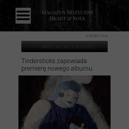
Magazyn Muzyczny
Strona główna
Heart & Soul
Aktualności
Recenzje
15 maja 2024
Koncerty
<< Wróć do Aktualności
Galeria
Tindersticks zapowiada
premierę nowego albumu
Kontakt