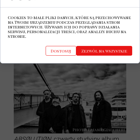
rozkoszy, nie czujesz jego miękkości i
ciepła, ktoś zamyka oczy i całuje twoją
Cookies to małe pliki danych, które są przechowywane
pustkę. Cierpisz, miłość od prawieków
na Twoim urządzeniu podczas przeglądania stron
internetowych. Używamy ich do poprawy działania
i na zawsze spleciona z bólem i
serwisu, personalizacji treści, oraz analizy ruchu na
stronie.
udręką, szepczesz – zagubiłem się w
tobie – odkrywasz swoje pragnienia i
Dostosuj
Zezwól na wszystkie
szukasz rozgrzeszenia.
Photo Eliana Giaccheri
ABSØLUTIØN
, czwarty studyjny album