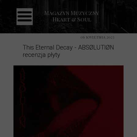
Magazyn Muzyczny
Strona główna
Heart & Soul
Aktualności
Recenzje
06 kwietnia 2023
This Eternal Decay - ABSØLUTIØN
Koncerty
recenzja płyty
Galeria
Kontakt