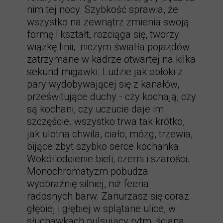
nim tej nocy. Szybkość sprawia, że
wszystko na zewnątrz zmienia swoją
formę i kształt, rozciąga się, tworzy
wiązkę linii, niczym światła pojazdów
zatrzymane w kadrze otwartej na kilka
sekund migawki. Ludzie jak obłoki z
pary wydobywającej się z kanałów,
prześwitujące duchy - czy kochają, czy
są kochani, czy uczucie daje im
szczęście. wszystko trwa tak krótko,
jak ulotna chwila, ciało, mózg, trzewia,
bijące zbyt szybko serce kochanka.
Wokół odcienie bieli, czerni i szarości.
Monochromatyzm pobudza
wyobraźnię silniej, niż feeria
radosnych barw. Zanurzasz się coraz
głębiej i głębiej w splątane ulice, w
słuchawkach pulsujący rytm, ściana