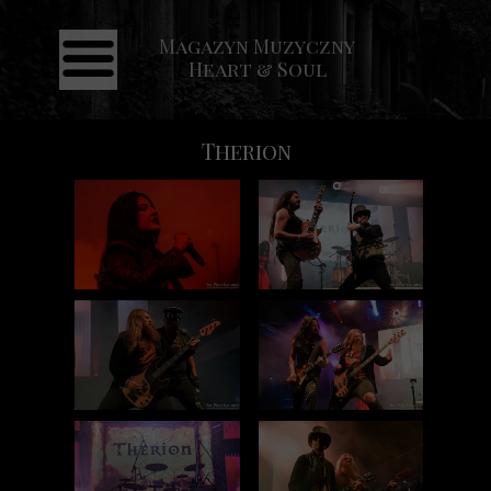
Magazyn Muzyczny
Strona główna
Heart & Soul
Aktualności
Recenzje
Therion
Koncerty
Galeria
Kontakt