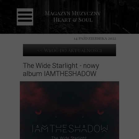
Magazyn Muzyczny
Strona główna
Heart & Soul
Aktualności
Recenzje
14 października 2022
Koncerty
<< Wróć do Aktualności
Galeria
The Wide Starlight - nowy
album IAMTHESHADOW
Kontakt