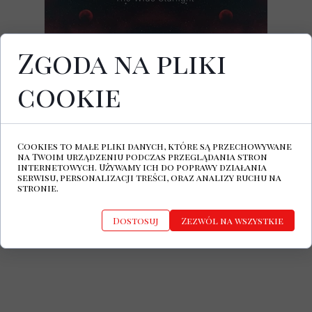
Zgoda na pliki
cookie
14 października ukazał się nowy album
IAMTHESHADOW. Na najnowszej płycie
Portugalczyków znalazło się 12
kompozycji.
Cookies to małe pliki danych, które są przechowywane
Płyty można posłuchać na wszystkich
na Twoim urządzeniu podczas przeglądania stron
platformach streamingowych, dostępna
internetowych. Używamy ich do poprawy działania
serwisu, personalizacji treści, oraz analizy ruchu na
jest również wersja CD oraz kaseta.
stronie.
Edycja winylowa ukaże się w grudniu.
Dostosuj
Zezwól na wszystkie