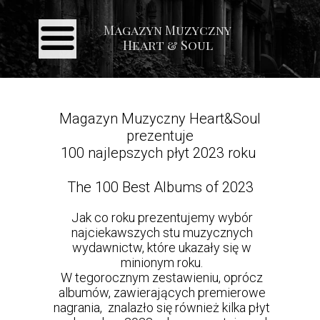
Magazyn Muzyczny
Strona główna
Heart & Soul
Aktualności
Recenzje
Koncerty
Magazyn Muzyczny
Heart&Soul
prezentuje
Galeria
100 najlepszych płyt 2023 roku
Kontakt
The 100 Best Albums of
2023
Jak co roku prezentujemy wybór
najciekawszych stu muzycznych
wydawnictw, które ukazały się w
minionym roku.
W tegorocznym zestawieniu, oprócz
albumów, zawierających premierowe
nagrania, znalazło się również kilka płyt