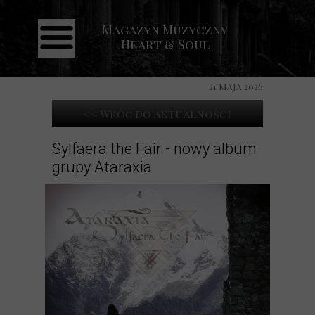
Magazyn Muzyczny
Strona główna
Heart & Soul
Aktualności
Recenzje
21 maja 2026
Koncerty
<< Wróć do Aktualności
Galeria
Sylfaera the Fair - nowy album
grupy Ataraxia
Kontakt