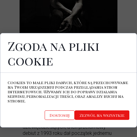
Zgoda na pliki
23.07.2026
Progresja - Letnia Scena Progresji, ul. Fort
Wola 22, Warszawa
cookie
KLIKNIJ ABY KUPIĆ BILET
Legendarna formacja
Suede
powraca do
Cookies to małe pliki danych, które są przechowywane
naszego kraju po siedmioletniej przerwie,
na Twoim urządzeniu podczas przeglądania stron
by 23 lipca wystąpić na Letniej Scenie
internetowych. Używamy ich do poprawy działania
serwisu, personalizacji treści, oraz analizy ruchu na
Progresji w Warszawie. Brytyjczycy
stronie.
przyjadą do Polski, promując swój
najnowszy, wydany w ubiegłym roku album
„Antidepressants”. Zespół zyskał
Dostosuj
Zezwól na wszystkie
gigantyczny rozgłos na początku lat
dziewięćdziesiątych, a ich przełomowy
debiut z 1993 roku dał początek jednemu