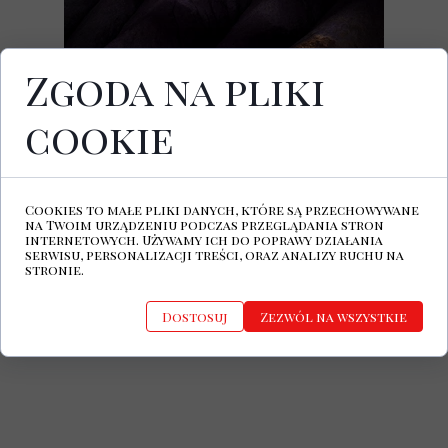
Zgoda na pliki
cookie
18 czerwca 2018 nakładem wytwórni
PIAS ukazał się najnowszy album
belgijskiej grupy Whispering Sons,
zatytułowany
Several Others
.
Cookies to małe pliki danych, które są przechowywane
na Twoim urządzeniu podczas przeglądania stron
Whispering Sons | Facebook
internetowych. Używamy ich do poprawy działania
Whispering Sons (@whisperingsons) • Zdjęcia
serwisu, personalizacji treści, oraz analizy ruchu na
i filmy na Instagramie
stronie.
HOME | Whispering Sons
Dostosuj
Zezwól na wszystkie