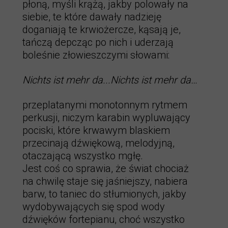
płoną, myśli krążą, jakby polowały na
siebie, te które dawały nadzieję
doganiają te krwiożercze, kąsają je,
tańczą depcząc po nich i uderzają
boleśnie złowieszczymi słowami:
Nichts ist mehr da...Nichts ist mehr da…
przeplatanymi monotonnym rytmem
perkusji, niczym karabin wypluwający
pociski, które krwawym blaskiem
przecinają dźwiękową, melodyjną,
otaczającą wszystko mgłę.
Jest coś co sprawia, że świat chociaż
na chwilę staje się jaśniejszy, nabiera
barw, to taniec do stłumionych, jakby
wydobywających się spod wody
dźwięków fortepianu, choć wszystko