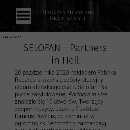
Magazyn Muzyczny
Strona główna
Heart & Soul
Aktualności
Recenzje
( 22.11.2020 )
SELOFAN - Partners
Koncerty
in Hell
Galeria
Kontakt
20 października 2020 nakładem Fabrika
Records ukazał się szósty studyjny
album ateńskiego duetu Selofan. Na
płycie zatytułowanej
Partners In Hell
znalazło się 10 utworów. Tworzący
zespół muzycy, Joanna Pavlidou i
Dimitris Pavlidis, od ośmiu lat w
ogromną skutecznością zaznaczają