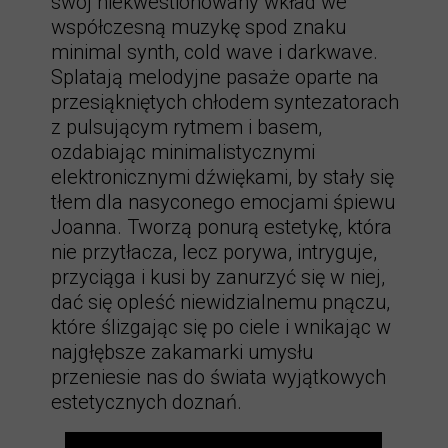
swój niekwestionowany wkład we
współczesną muzykę spod znaku
minimal synth, cold wave i darkwave.
Splatają melodyjne pasaże oparte na
przesiąkniętych chłodem syntezatorach
z pulsującym rytmem i basem,
ozdabiając minimalistycznymi
elektronicznymi dźwiękami, by stały się
tłem dla nasyconego emocjami śpiewu
Joanna. Tworzą ponurą estetykę, która
nie przytłacza, lecz porywa, intryguje,
przyciąga i kusi by zanurzyć się w niej,
dać się opleść niewidzialnemu pnączu,
które ślizgając się po ciele i wnikając w
najgłębsze zakamarki umysłu
przeniesie nas do świata wyjątkowych
estetycznych doznań.