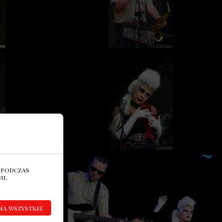
 podczas
u,
na wszystkie