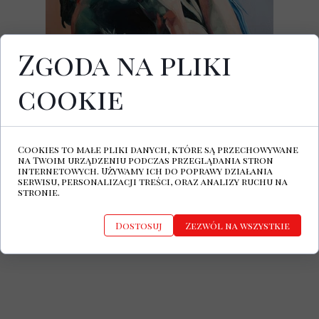
Zgoda na pliki
cookie
11 czerwca ukazał się najnowszy album
pochodzącej z Seattle grupy Ghost Fetish.
Płyta
Sculpture
to
mieszanka elektryzujących syntezatorów,
Cookies to małe pliki danych, które są przechowywane
błyszczących , wielobarwnych struktur
na Twoim urządzeniu podczas przeglądania stron
new wave, pulsujących rytmów synth-popu
internetowych. Używamy ich do poprawy działania
serwisu, personalizacji treści, oraz analizy ruchu na
oraz hipnotyzującej głębi klasycznego
stronie.
gotyku.
Dostosuj
Zezwól na wszystkie