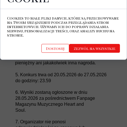
innych podmiotów.
f. jest zarejestrowanym Użytkownikiem portalu
społecznościowego
Cookies to małe pliki danych, które są przechowywane
na Twoim urządzeniu podczas przeglądania stron
internetowych. Używamy ich do poprawy działania
3.Laureatowi nie przysługuje prawo wymiany
serwisu, personalizacji treści, oraz analizy ruchu na
Nagrody na gotówkę ani nagrodę innego
stronie.
rodzaju.
Dostosuj
Zezwól na wszystkie
4. Zwycięzca może zrzec się Nagrody, ale w
zamian nie przysługuje mu ekwiwalent
pieniężny ani jakakolwiek inna nagroda.
5. Konkurs trwa od 20.05.2026 do 27.05.2026
do godziny: 23.59
6. Wyniki zostaną ogłoszone w dniu
28.05.2026 za pośrednictwem Fanpage
Magazynu Muzycznego Heart and
Soul.
7. Organizator nie ponosi