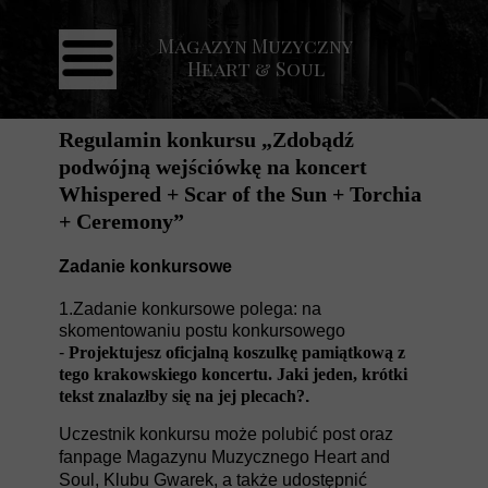
Magazyn Muzyczny
Strona główna
Heart & Soul
Aktualności
Recenzje
Regulamin konkursu „Zdobądź
podwójną wejściówkę na koncert
Koncerty
Whispered + Scar of the Sun + Torchia
Galeria
+ Ceremony
”
Kontakt
Zadanie konkursowe
1.Zadanie konkursowe polega: na
skomentowaniu postu konkursowego
-
Projektujesz oficjalną koszulkę pamiątkową z
tego krakowskiego koncertu. Jaki jeden, krótki
tekst znalazłby się na jej plecach?
.
Uczestnik konkursu może polubić post oraz
fanpage Magazynu Muzycznego Heart and
Soul, Klubu Gwarek, a także udostępnić