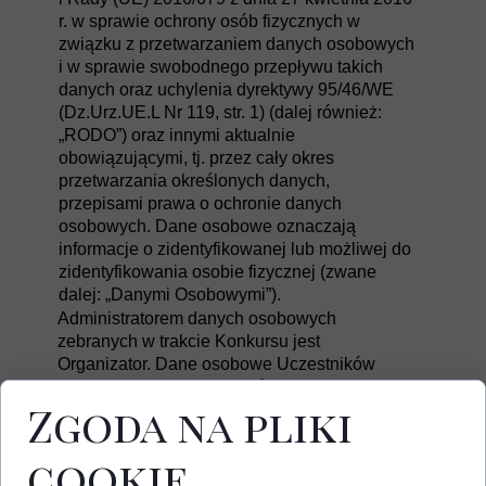
r. w sprawie ochrony osób fizycznych w
związku z przetwarzaniem danych osobowych
i w sprawie swobodnego przepływu takich
danych oraz uchylenia dyrektywy 95/46/WE
(Dz.Urz.UE.L Nr 119, str. 1) (dalej również:
„RODO”) oraz innymi aktualnie
obowiązującymi, tj. przez cały okres
przetwarzania określonych danych,
przepisami prawa o ochronie danych
osobowych. Dane osobowe oznaczają
informacje o zidentyfikowanej lub możliwej do
zidentyfikowania osobie fizycznej (zwane
dalej: „Danymi Osobowymi”).
Administratorem danych osobowych
zebranych w trakcie Konkursu jest
Organizator. Dane osobowe Uczestników
będą przetwarzane do celów związanych z
Zgoda na pliki
przeprowadzeniem Konkursu, wyłonieniem
laureatów, poinformowaniu laureatów o
wygranej, przyznaniem i wydaniem nagród.
cookie
Dane osobowe nie będą przekazywane do