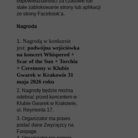
odpowiedzialności za czasowe lub
stałe zablokowanie strony lub aplikacji
ze strony Facebook’a.
Nagroda
1.
Nagrodą w konkursie
jest:
podwójna wejściówka
na koncert
Whispered +
Scar of the Sun + Torchia
+ Ceremony
w Klubie
Gwarek w Krakowie 31
maja 2026 roku
2. Nagrodę będzie można
odebrać przed koncertem w
Klubie Gwarek w Krakowie,
ul. Reymonta 17.
3. Organizator ma prawo
podać dane Zwycięzcy na
Fanpage.
4. Organizator nie ponosi