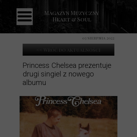
Magazyn Muzyczny
Strona główna
Heart & Soul
Aktualności
Recenzje
03 sierpnia 2022
Koncerty
<< Wróć do aktualności
Galeria
Princess Chelsea prezentuje
Kontakt
drugi singiel z nowego
albumu