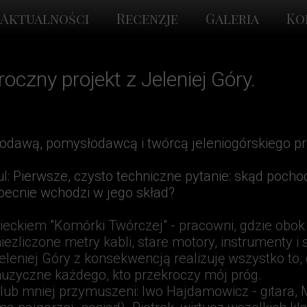
Aktualności
Recenzje
Galeria
Ko
roczny projekt z Jeleniej Góry.
dawą, pomysłodawcą i twórcą jeleniogórskiego pro
l:
Pierwsze, czysto techniczne pytanie: skąd pochodz
 obecnie wchodzi w jego skład?
zieckiem "Komórki Twórczej" - pracowni, gdzie obok
iezliczone metry kabli, stare motory, instrumenty i
eniej Góry z konsekwencją realizuję wszystko to,
 muzyczne każdego,
kto przekroczy mój próg.
lub mniej przymuszeni: Iwo Hajdamowicz - gitara, Mi