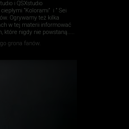
tudio i QSXstudio
ciepłymi "Kolorami" i " Sei
dów. Ogrywamy też kilka
ach w tej materii informować
 które nigdy nie powstaną.....
ego grona fanów.