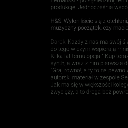
Lemański - po sąsiedzku( ten 
produkcję. Jednocześnie wspó
H&S
: Wyłoniliście się z otchłan
muzyczny początek, czy macie
Darek:
Każdy z nas ma swój śla
do tego w czym wspierają mnie 
Kilka lat temu opcja " Kup ter
synth, a wraz z nim pierwsze 
"Graj równo!, a ty to na pewno
autorski materiał w zespole Se
Jak ma się w większości kolegó
zwycięży, a to droga bez powro