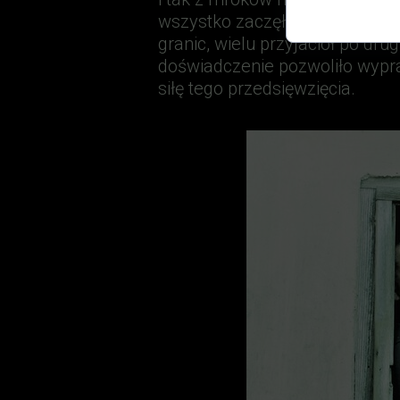
wszystko zaczęło być proste. B
granic, wielu przyjaciół po dru
doświadczenie pozwoliło wypra
siłę tego przedsięwzięcia.