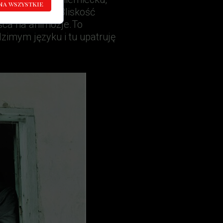
na wszystkie
brzmi i tyle. Bliskość
ejsca na animozje.To
imym języku i tu upatruję