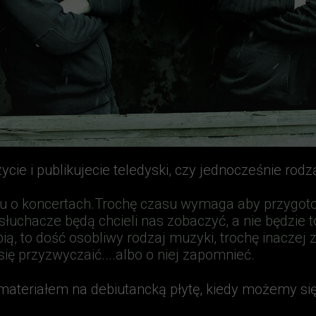
ycie i publikujecie teledyski, czy jednocześnie rod
u o koncertach.Trochę czasu wymaga aby przygoto
chacze będą chcieli nas zobaczyć, a nie będzie to 
ą, to dość osobliwy rodzaj muzyki, trochę inaczej
się przyzwyczaić....albo o niej zapomnieć.
materiałem na debiutancką płytę, kiedy możemy si