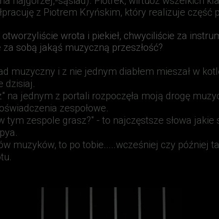
ma najgorzej,-sąsiad).
Piotrek, wirtuoz wszelkich k
łpracuję z Piotrem Kryńskim,
który realizuje część
i, otworzyliście wrota i piekieł, chwyciliście za inst
 za sobą jakąś muzyczną przeszłość?
d muzyczny i z nie jednym diabłem mieszał w kotle,
dzisiaj.
az" na jednym z portali rozpoczęła moją drogę muzyc
doświadczenia zespołowe.
 w tym zespole grasz?" - to najczęstsze słowa jakie
pya.
w muzyków, to po tobie.....wcześniej czy później 
tu.