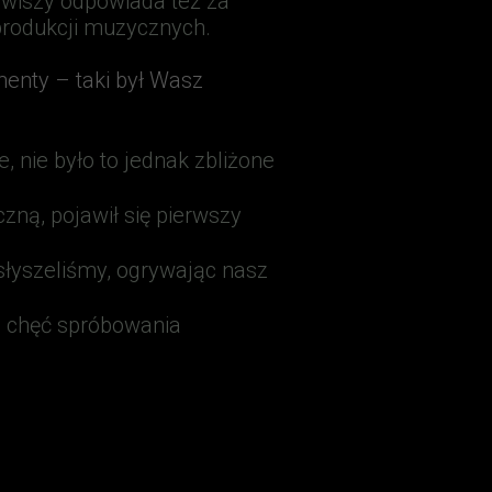
lawiszy odpowiada też za
 produkcji muzycznych.
rumenty – taki był Wasz
 nie było to jednak zbliżone
zną, pojawił się pierwszy
 słyszeliśmy,
ogrywając nasz
ta chęć spróbowania