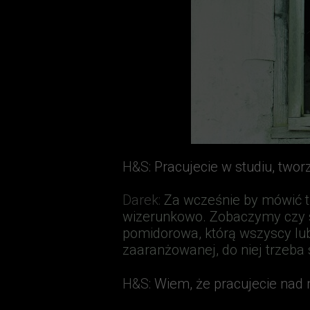
H&S
:
Pracujecie w studiu, tworz
Darek
:
Za wcześnie by mówić t
wizerunkowo. Zobaczymy czy słu
pomidorowa, którą wszyscy lubi
zaaranżowanej, do niej trzeba 
H&S
:
Wiem, że pracujecie nad 