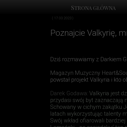
Strona główna
( 17.03.2023 )
Poznajcie Valkyrię, m
Dziś rozmawiamy z Darkiem Go
Magazyn Muzyczny Heart&Sou
powstał projekt Valkyria i kto
Darek Godawa
:
Valkyria jest d
przydasi swój byt zaznaczają
n
Schowany w cichym zakątku Jel
latach wykorzystując talenty
Swój wkład ofiarowali bardziej 