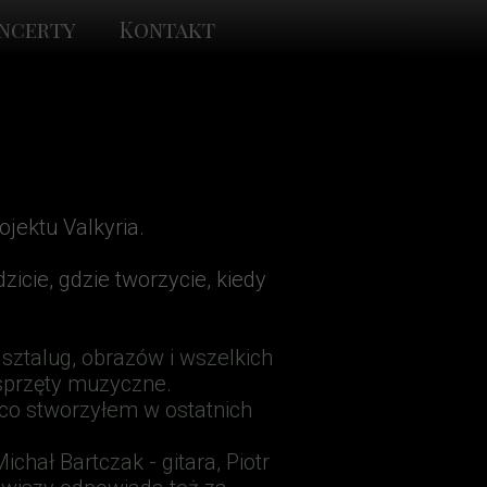
ncerty
Kontakt
jektu Valkyria.
icie, gdzie tworzycie, kiedy
 sztalug,
obrazów i wszelkich
 sprzęty muzyczne.
 co stworzyłem w ostatnich
chał Bartczak - gitara, Piotr