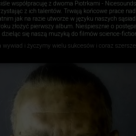
iśle współpracuję z dwoma Piotrkami - Nicesounds
zystając z ich talentów. Trwają końcowe prace nad 
tnim jak na razie utworze w języku naszych sąsia
roku złożyć pierwszy album. Nieśpiesznie o postęp
dzieląc się naszą muzyką do filmów science-fiction,
 wywiad i życzymy wielu sukcesów i coraz szersz