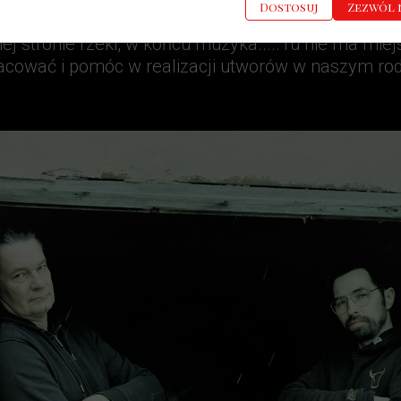
Dostosuj
Zezwól 
arwa mojego niskiego głosu w tym języku po prostu 
giej stronie rzeki, w końcu muzyka.....Tu nie ma mi
cować i pomóc w realizacji utworów w naszym rodz