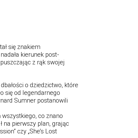
stał się znakiem
 nadała kierunek post-
puszczając z rąk swojej
dbałości o dziedzictwo, które
ło się od legendarnego
rnard Sumner postanowili
m wszystkiego, co znano
ł na pierwszy plan, grając
sion” czy „She’s Lost