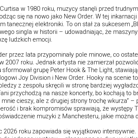
a Curtisa w 1980 roku, muzycy stanęli przed trudn
 rodząc się na nowo jako New Order. W tej inkarnac
m tanecznej elektroniki. To on stał za sukcesem „B
wego singla w historii – udowadniając, że maszyny 
ozę ludzkich emocji.
er przez lata przypominały pole minowe, co ostat
w 2007 roku. Jednak artysta nie zamierzał pozwolić 
sformował grupę Peter Hook & The Light, stawiają
gowi Joy Division i New Order. Hooky na scenie to
ledzy z zespołu skręcili w stronę bardziej wygładz
 „Fani przychodzą na nasze koncerty, bo kochają to 
 mnie cieszy, ale z drugiej strony trochę wkurza” –
czerość i brak kompromisów sprawiają, że występy 
doświadczenie muzyki z Manchesteru, jakie można d
c 2026 roku zapowiada się wyjątkowo intensywnie.