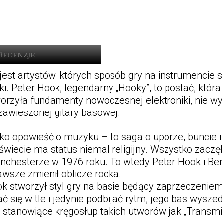
Recenzje
 jest artystów, których sposób gry na instrumencie 
. Peter Hook, legendarny „Hooky”, to postać, która
orzyła fundamenty nowoczesnej elektroniki, nie wy
 zawieszonej gitary basowej.
lko opowieść o muzyku – to saga o uporze, buncie i 
świecie ma status niemal religijny. Wszystko zaczę
anchesterze w 1976 roku. To wtedy Peter Hook i Be
awsze zmienił oblicze rocka.
Hook stworzył styl gry na basie będący zaprzeczenie
 się w tle i jedynie podbijać rytm, jego bas wyszed
, stanowiące kręgosłup takich utworów jak „Transmis