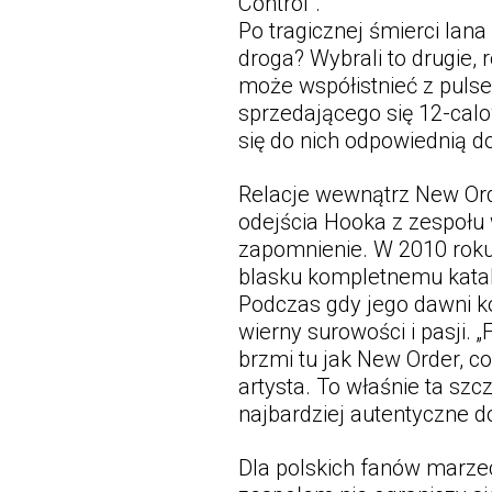
Control”.
Po tragicznej śmierci Ian
droga? Wybrali to drugie,
może współistnieć z pulse
sprzedającego się 12-calo
się do nich odpowiednią d
Relacje wewnątrz New Ord
odejścia Hooka z zespołu 
zapomnienie. W 2010 roku 
blasku kompletnemu katalo
Podczas gdy jego dawni ko
wierny surowości i pasji.
brzmi tu jak New Order, co
artysta. To właśnie ta sz
najbardziej autentyczne 
Dla polskich fanów marze