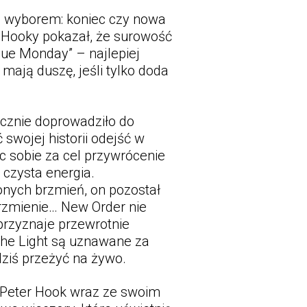
ym wyborem: koniec czy nowa
ji Hooky pokazał, że surowość
lue Monday” – najlepiej
mają duszę, jeśli tylko doda
ecznie doprowadziło do
swojej historii odejść w
c sobie za cel przywrócenie
 czysta energia.
onych brzmień, on pozostał
brzmienie… New Order nie
 przyznaje przewrotnie
The Light są uznawane za
ziś przeżyć na żywo.
 Peter Hook wraz ze swoim