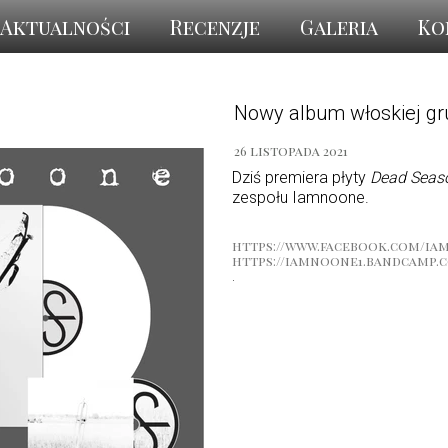
Aktualności
Recenzje
Galeria
Ko
Nowy album włoskiej 
26 listopada 2021
Dziś premiera płyty
Dead Seas
zespołu Iamnoone.
https://www.facebook.com/ia
https://iamnoone1.bandcamp.
.