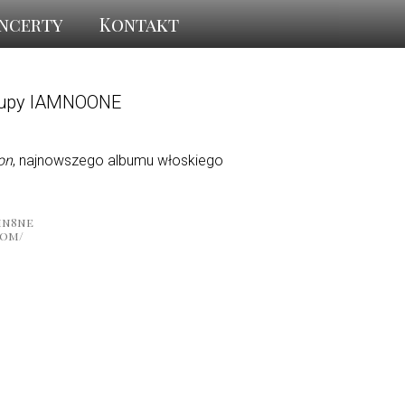
ncerty
Kontakt
grupy IAMNOONE
on
, najnowszego albumu włoskiego
mn8ne
com/