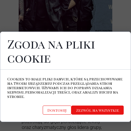
Zgoda na pliki
06.07.2026
Zmiana Klimatu, ul. Warszawska 6,
Białystok
cookie
KLIKNIJ ABY KUPIĆ BILET
Brytyjska formacja
New Model Army
od
Cookies to małe pliki danych, które są przechowywane
ponad czterdziestu lat jest gwarancją
na Twoim urządzeniu podczas przeglądania stron
twórczej niezależności, surowych emocji i
internetowych. Używamy ich do poprawy działania
serwisu, personalizacji treści, oraz analizy ruchu na
absolutnej szczerości. Ich wydany dwa
stronie.
lata temu album „Unbroken” dumnie staje
obok największych klasyków zespołu,
opierając się na tradycyjnym, rockowym
Dostosuj
Zezwól na wszystkie
rdzeniu. Siłą najnowszych kompozycji
pozostają do głębi poruszające teksty
oraz charyzmatyczny głos lidera grupy,