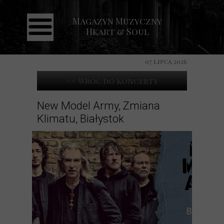
Magazyn Muzyczny
Strona główna
Heart & Soul
Aktualności
Recenzje
07 lipca 2026
Koncerty
<< Wróć do Koncerty
Galeria
New Model Army, Zmiana
Klimatu, Białystok
Kontakt