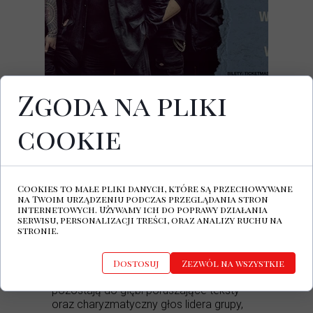
Zgoda na pliki
08.07.2026
Centrum Koncertowe A2, ul. Góralska 5,
Wrocław
cookie
KLIKNIJ ABY KUPIĆ BILET
Brytyjska formacja
New Model Army
od
Cookies to małe pliki danych, które są przechowywane
ponad czterdziestu lat jest gwarancją
na Twoim urządzeniu podczas przeglądania stron
twórczej niezależności, surowych emocji i
internetowych. Używamy ich do poprawy działania
serwisu, personalizacji treści, oraz analizy ruchu na
absolutnej szczerości. Ich wydany dwa
stronie.
lata temu album „Unbroken” dumnie staje
obok największych klasyków zespołu,
opierając się na tradycyjnym, rockowym
Dostosuj
Zezwól na wszystkie
rdzeniu. Siłą najnowszych kompozycji
pozostają do głębi poruszające teksty
oraz charyzmatyczny głos lidera grupy,