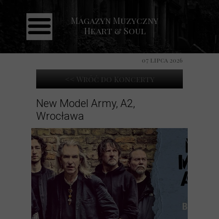
Magazyn Muzyczny
Strona główna
Heart & Soul
Aktualności
Recenzje
07 lipca 2026
Koncerty
<< Wróć do Koncerty
Galeria
New Model Army, A2,
Wrocława
Kontakt