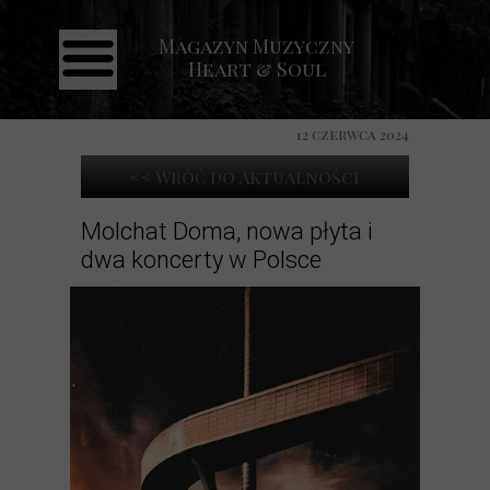
Magazyn Muzyczny
Strona główna
Heart & Soul
Aktualności
Recenzje
12 czerwca 2024
Koncerty
<< Wróć do Aktualności
Galeria
Molchat Doma, nowa płyta i
dwa koncerty w Polsce
Kontakt