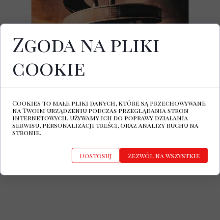
Zgoda na pliki
cookie
6 września 2024 ukaże się nowy studyjny
album Molchat Doma, zatytułowany
Belaya Polosa. Zespół zagra w tym roku
dwa koncerty w Polsce. Białoruski grupa
Cookies to małe pliki danych, które są przechowywane
wystąpi 16 listopada w gdańskim Starym
na Twoim urządzeniu podczas przeglądania stron
Maneżu i 17 listopada w warszawskiej
internetowych. Używamy ich do poprawy działania
serwisu, personalizacji treści, oraz analizy ruchu na
Progresji.
stronie.
Molchat Doma Facebook
Dostosuj
Zezwól na wszystkie