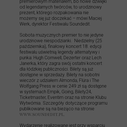
premierowym materiałem, bo nowe dźwięki
od legendarnych twórców, to urodzinowy
prezent, którego rozpakowania nie
możemy się już doczekać – mówi Maciej
Werk, dyrektor Festiwalu Soundedit.
Sobota muzycznych premier to nie jedyne
urodzinowe niespodzianki. Niedzielny (25
października), finałowy koncert 18. edycji
festiwalu uświetnią legendy alternatywy i
punka: Hugh Cornwell, Dezerter oraz Lech
Janerka, który zagra swój ostatni koncert
dla łódzkiej publiczności. Bilety są już
dostępne w sprzedaży. Bilety na sobotni
wieczór z udziałem Almonda, Flüra i The
Wolfgang Press w cenie 249 zł są dostępne
w systemach Empik, Going, Bilety24,
Ticketmaster, Eventim oraz na stronie Klubu
Wytwórnia. Szczegóły dotyczące programu
publikowane są na bieżąco na stronie
www.soundedit.pl
.
Wydarzenie realizowane jest przy wsparciu