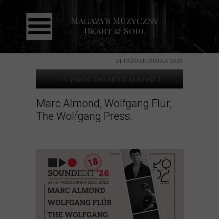
Magazyn Muzyczny
Strona główna
Heart & Soul
Aktualności
Recenzje
24 października 2026
Koncerty
<< Wróć do Aktualności
Galeria
Marc Almond, Wolfgang Flür,
The Wolfgang Press.
Kontakt