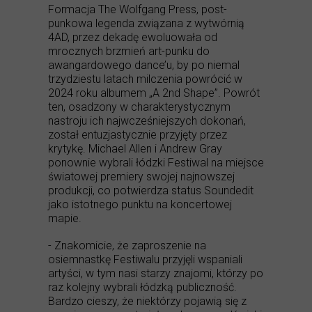
Formacja The Wolfgang Press, post-
punkowa legenda związana z wytwórnią
4AD, przez dekadę ewoluowała od
mrocznych brzmień art-punku do
awangardowego dance’u, by po niemal
trzydziestu latach milczenia powrócić w
2024 roku albumem „A 2nd Shape”. Powrót
ten, osadzony w charakterystycznym
nastroju ich najwcześniejszych dokonań,
został entuzjastycznie przyjęty przez
krytykę. Michael Allen i Andrew Gray
ponownie wybrali łódzki Festiwal na miejsce
światowej premiery swojej najnowszej
produkcji, co potwierdza status Soundedit
jako istotnego punktu na koncertowej
mapie.
- Znakomicie, że zaproszenie na
osiemnastkę Festiwalu przyjęli wspaniali
artyści, w tym nasi starzy znajomi, którzy po
raz kolejny wybrali łódzką publiczność.
Bardzo cieszy, że niektórzy pojawią się z