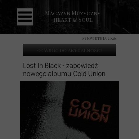
Magazyn Muzyczny
Strona główna
Heart & Soul
Aktualności
Recenzje
03 kwietnia 2026
Koncerty
<< Wróć do Aktualności
Galeria
Lost In Black - zapowiedź
nowego albumu Cold Union
Kontakt