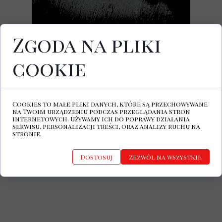
Zgoda na pliki
cookie
Wydany 27 marca utwór
Lost In Black
to
intrygujący przedsmak nadchodzącego
albumu duetu Cold Union, balansujący na
granicy mglistego coldwave'u i
Cookies to małe pliki danych, które są przechowywane
klasycznego post-punku. Kompozycja
na Twoim urządzeniu podczas przeglądania stron
precyzyjnie łączy lodowate partie gitar z
internetowych. Używamy ich do poprawy działania
serwisu, personalizacji treści, oraz analizy ruchu na
głębokim basem oraz oddalonym,
stronie.
hipnotyzującym wokalem, stawiając na
surowy, atmosferyczny minimalizm.
Dostosuj
Zezwól na wszystkie