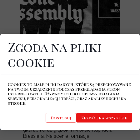
Zgoda na pliki
15.11.2026
Potok : Drugi Dom Ludzi Rocka, ul. Marii
Kazimiery 3, Warszawa
cookie
KLIKNIJ ABY KUPIĆ BILET
Szwajcarski kwartet
Lone Assembly
Cookies to małe pliki danych, które są przechowywane
wyrusza w trasę koncertową promującą
na Twoim urządzeniu podczas przeglądania stron
debiutancki album „Knots & Chains”. Ich
internetowych. Używamy ich do poprawy działania
serwisu, personalizacji treści, oraz analizy ruchu na
muzyka to hipnotyzujące połączenie new
stronie.
wave'u, romantycznego synthpopu i
melancholijnego post-punku. Zespół
opiera swoje chwytliwe kompozycje na
Dostosuj
Zezwól na wszystkie
potężnych liniach basu, przestrzennych
gitarach oraz głębokim wokalu Raphaëla
Bresslera. Na scenie formacja