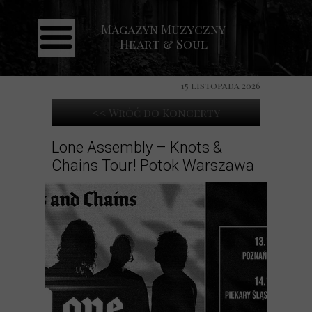
Magazyn Muzyczny
Strona główna
Heart & Soul
Aktualności
Recenzje
15 listopada 2026
Koncerty
<< Wróć do Koncerty
Galeria
Lone Assembly – Knots &
Chains Tour! Potok Warszawa
Kontakt