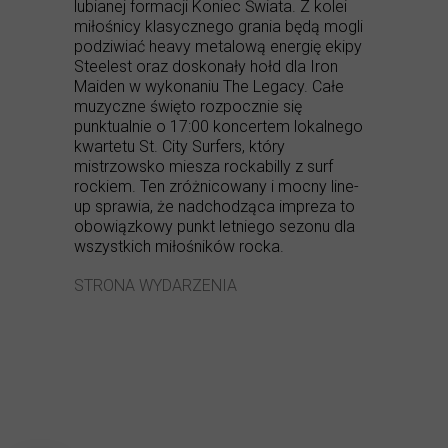
lubianej formacji Koniec Świata. Z kolei
miłośnicy klasycznego grania będą mogli
podziwiać heavy metalową energię ekipy
Steelest oraz doskonały hołd dla Iron
Maiden w wykonaniu The Legacy. Całe
muzyczne święto rozpocznie się
punktualnie o 17:00 koncertem lokalnego
kwartetu St. City Surfers, który
mistrzowsko miesza rockabilly z surf
rockiem. Ten zróżnicowany i mocny line-
up sprawia, że nadchodząca impreza to
obowiązkowy punkt letniego sezonu dla
wszystkich miłośników rocka.
STRONA WYDARZENIA