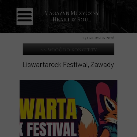
Magazyn Muzyczny
Strona główna
Heart & Soul
Aktualności
Recenzje
27 czerwca 2026
Koncerty
<< Wróć do Koncerty
Galeria
Liswartarock Festiwal, Zawady
Kontakt