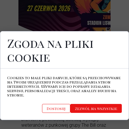
Zgoda na pliki
27.06.2026
Stadion Liswarty Popów, Zawady
cookie
Siódma edycja imprezy Liswartarock
Festiwal odbędzie się 27 czerwca i
Cookies to małe pliki danych, które są przechowywane
ponownie zagwarantuje uczestnikom
na Twoim urządzeniu podczas przeglądania stron
potężną dawkę gitarowych wrażeń.
internetowych. Używamy ich do poprawy działania
Główną gwiazdą tegorocznego
serwisu, personalizacji treści, oraz analizy ruchu na
stronie.
wydarzenia będzie absolutna legenda
krajowej sceny, zespół Closterkeller z
charyzmatyczną Anją Orthodox na czele.
Dostosuj
Zezwól na wszystkie
Fanów mocniejszych, buntowniczych
brzmień z pewnością ucieszą występy
weteranów z punkowej grupy The Bill oraz