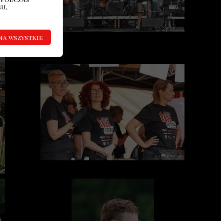
u,
na wszystkie