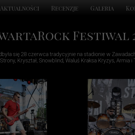
Aktualności
Recenzje
Galeria
Ko
swartaRock Festiwal 
dbyła się 28 czerwca tradycyjnie na stadionie w Zawadach
rony, Kryształ, Snowblind, Waluś Kraksa Kryzys, Armia i