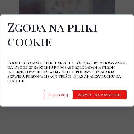
Zgoda na pliki
cookie
26 sierpnia 2022 ukazał się album
Exaudia
,
płyta będąca owocem współpracy
światowej sławy artystki Lisy Gerrard raz
kompozytora i producenta z Los Angeles,
Cookies to małe pliki danych, które są przechowywane
Marcello De Francisci.
na Twoim urządzeniu podczas przeglądania stron
internetowych. Używamy ich do poprawy działania
https://www.lisagerrard.com/
serwisu, personalizacji treści, oraz analizy ruchu na
stronie.
http://www.marcellodefrancisci.com/
Dostosuj
Zezwól na wszystkie