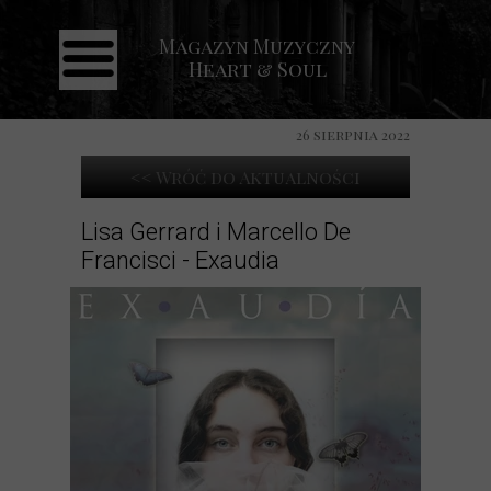
Magazyn Muzyczny
Strona główna
Heart & Soul
Aktualności
Recenzje
26 sierpnia 2022
Koncerty
<< Wróć do Aktualności
Galeria
Lisa Gerrard i Marcello De
Francisci - Exaudia
Kontakt