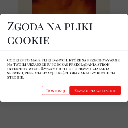
Zgoda na pliki
cookie
Dziś ukazał się najnowszy album IST IST
zatytułowany
Light A Bigger Fire
. NA
najnowszym krążku muzyków z
Manchesteru znalazło się dziesięć
Cookies to małe pliki danych, które są przechowywane
kompozycji.
na Twoim urządzeniu podczas przeglądania stron
internetowych. Używamy ich do poprawy działania
TUTAJ
serwisu, personalizacji treści, oraz analizy ruchu na
Kliknij
aby kupić płytę.
stronie.
Dostosuj
Zezwól na wszystkie