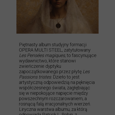
Piętnasty album studyjny formacji
OPERA MULTI STEEL
, zatytułowany
Les Pensées magiques
, to fascynujące
wydawnictwo, które stanowi
zwieńczenie dyptyku
zapoczątkowanego przez płytę
Les
Passions tristes
. Dzieło to jest
artystyczną odpowiedzią na pęknięcia
współczesnego świata, zagłębiając
się w niepokojące napięcie między
powszechnym rozczarowaniem, a
rosnącą falą irracjonalnych wierzeń.
Liryczna warstwa albumu, za którą
odpowiada Patrick L. Robin, z