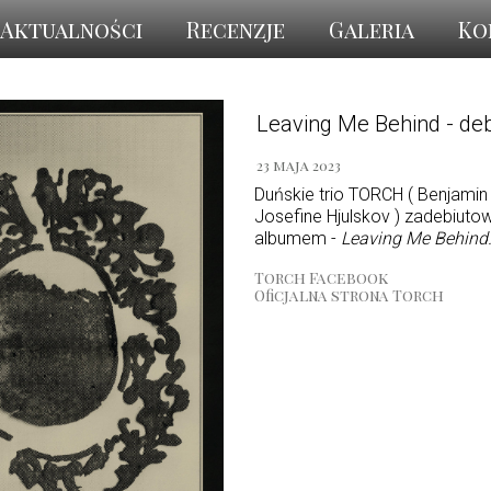
Aktualności
Recenzje
Galeria
Ko
Leaving Me Behind - de
23 maja 2023
Duńskie trio TORCH ( Benjamin 
Josefine Hjulskov ) zadebiut
albumem -
Leaving Me Behind
Torch Facebook
Oficjalna strona Torch