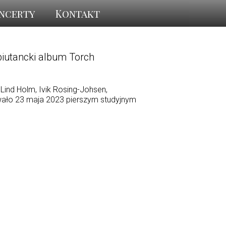
ncerty
Kontakt
biutancki album Torch
Lind Holm, Ivik Rosing-Johsen,
owało 23 maja 2023 pierszym studyjnym
.