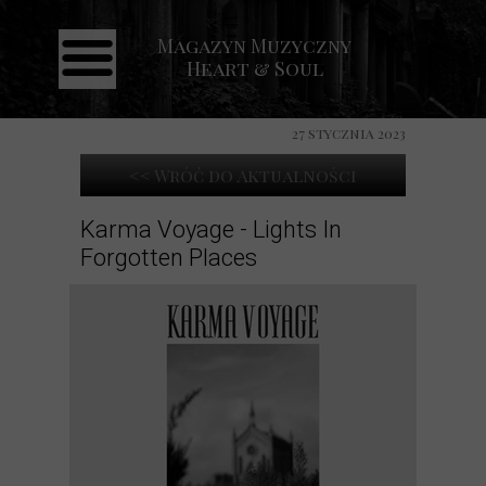
Magazyn Muzyczny
Strona główna
Heart & Soul
Aktualności
Recenzje
27 stycznia 2023
Koncerty
<< Wróć do Aktualności
Galeria
Karma Voyage - Lights In
Forgotten Places
Kontakt