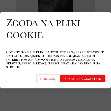
Zgoda na pliki
cookie
27 stycznia 2023 ukazał się album
Lights
In Forgotten Places
, debiutancka płyta,
pochodzącej z Wencji, włoskiej grupy
Karma Voyage.
Cookies to małe pliki danych, które są przechowywane
na Twoim urządzeniu podczas przeglądania stron
Karma Voyage Facebook
internetowych. Używamy ich do poprawy działania
serwisu, personalizacji treści, oraz analizy ruchu na
stronie.
Dostosuj
Zezwól na wszystkie