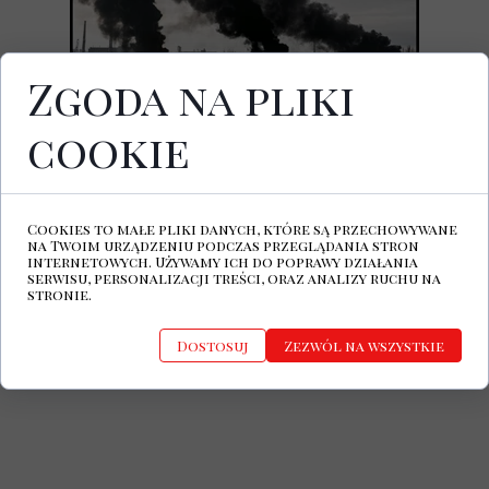
Zgoda na pliki
cookie
26 maja ukazała się nowa EP-ka paryskiej
grupy JE T’AIME. Na płycie zatytułowanej
Kiss The Boy
znalazły się trzy utwory, do
wykonania których francuscy muzycy
Cookies to małe pliki danych, które są przechowywane
zaprosili trzech artystów - Diamonda
na Twoim urządzeniu podczas przeglądania stron
"2klo", Alexa Svensona z zespołu Then
internetowych. Używamy ich do poprawy działania
serwisu, personalizacji treści, oraz analizy ruchu na
Comes Silence oraz Mikkela z grupy The
stronie.
Foreign Resorts. JE T’AIME wystąpią w
Polsce podczas tegorocznej edycji Castle
Party w Bolkowie.
Dostosuj
Zezwól na wszystkie