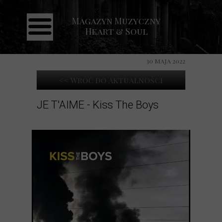
Magazyn Muzyczny
Strona główna
Heart & Soul
Aktualności
Recenzje
30 maja 2022
Koncerty
<< Wróć do Aktualności
Galeria
JE T'AIME - Kiss The Boys
Kontakt