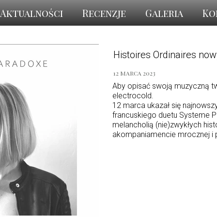
Aktualności
Recenzje
Galeria
Ko
Histoires Ordinaires 
12 marca 2023
Aby opisać swoją muzyczną tw
electrocold.
12 marca ukazał się najnowsz
francuskiego duetu Systeme 
melancholią (nie)zwykłych hist
akompaniamencie mrocznej i po