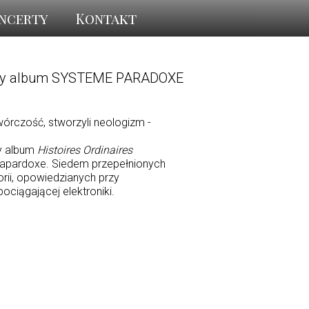
ncerty
Kontakt
nowy album SYSTEME PARADOXE
órczość, stworzyli neologizm -
y album
Histoires Ordinaires
Papardoxe. Siedem przepełnionych
orii, opowiedzianych przy
ciągającej elektroniki.