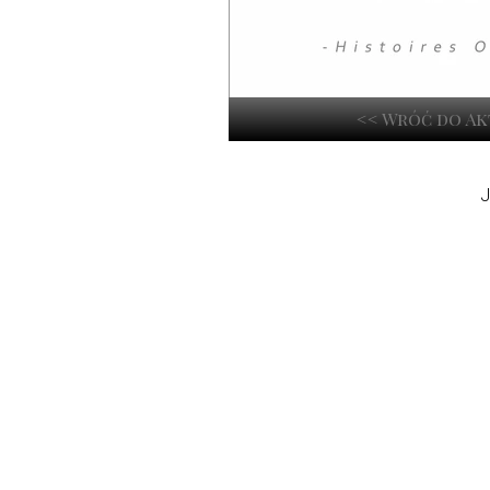
<< Wróć do A
J