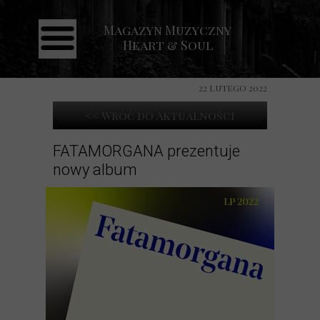
Magazyn Muzyczny
Strona główna
Heart & Soul
Aktualności
Recenzje
22 lutego 2022
Koncerty
<< Wróć do Aktualności
Galeria
FATAMORGANA prezentuje
nowy album
Kontakt