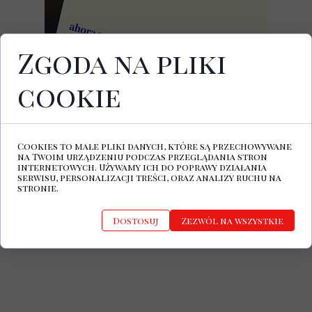
Zgoda na pliki
cookie
22 lutego ukazała się najnowsza płyta
hiszpańskiej grupy FATAMORGANA.
Najnowszy album duetu, który tworzą
Patrycja Proniewska znana z występów z
Cookies to małe pliki danych, które są przechowywane
grupą Belgrado oraz Louis Harding, nosi
na Twoim urządzeniu podczas przeglądania stron
tytuł
Ahora Aquí, Todavía No
internetowych. Używamy ich do poprawy działania
https://www.facebook.com/Fatamorgan
serwisu, personalizacji treści, oraz analizy ruchu na
stronie.
aBarcelona
Dostosuj
Zezwól na wszystkie