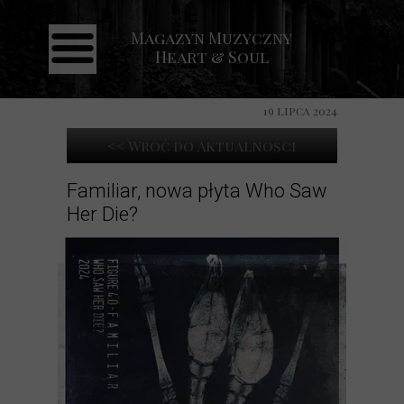
Magazyn Muzyczny
Strona główna
Heart & Soul
Aktualności
Recenzje
19 lipca 2024
Koncerty
<< Wróć do Aktualności
Galeria
Familiar, nowa płyta Who Saw
Her Die?
Kontakt