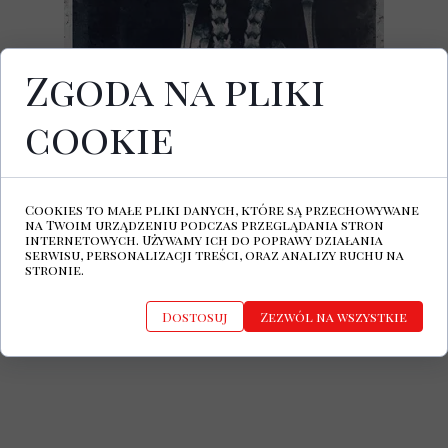
Zgoda na pliki
cookie
Familiar
to najnowszy album duetu Who
Saw Her Die? z Louisville w Kentucky.
Płyta ukazała się 17 lipca 2024.
Cookies to małe pliki danych, które są przechowywane
Who Saw Her Die? Facebook
na Twoim urządzeniu podczas przeglądania stron
internetowych. Używamy ich do poprawy działania
serwisu, personalizacji treści, oraz analizy ruchu na
stronie.
Dostosuj
Zezwól na wszystkie