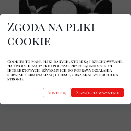
Zgoda na pliki
cookie
1 marca ukazał się najnowszy album
zespołu Ductape.
Echo Drama
. to trzecia
płyta w dorobku tureckiego duetu, w skład
którego wchodzą Çağla Güleray ( śpiew,
Cookies to małe pliki danych, które są przechowywane
syntezatory ) oraz Furkan Güleray ( gitara,
na Twoim urządzeniu podczas przeglądania stron
bas i perkusja ).
internetowych. Używamy ich do poprawy działania
serwisu, personalizacji treści, oraz analizy ruchu na
stronie.
Dostosuj
Zezwól na wszystkie