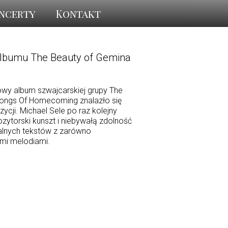
ncerty
Kontakt
albumu The Beauty of Gemina
owy album szwajcarskiej grupy The
Songs Of Homecoming znalazło się
cji. Michael Sele po raz kolejny
ytorski kunszt i niebywałą zdolność
alnych tekstów z zarówno
ymi melodiami.