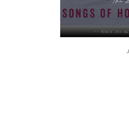
<< Wróć do A
J