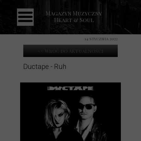
Magazyn Muzyczny
Strona główna
Heart & Soul
Aktualności
Recenzje
14 stycznia 2022
Koncerty
<< Wróć do Aktualności
Galeria
Ductape - Ruh
Kontakt