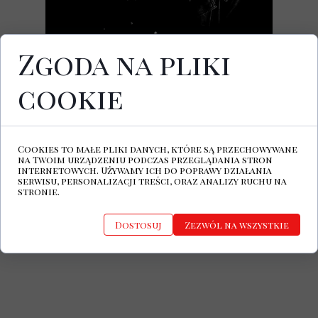
Zgoda na pliki
cookie
14 stycznia ukazała się płyta
Ruh
, drugi
studyjny album tureckiego duetu
DUCTAPE.
Cookies to małe pliki danych, które są przechowywane
https://www.facebook.com/ductapeoffi
na Twoim urządzeniu podczas przeglądania stron
cial
internetowych. Używamy ich do poprawy działania
http://ductape.info/
serwisu, personalizacji treści, oraz analizy ruchu na
stronie.
Dostosuj
Zezwól na wszystkie