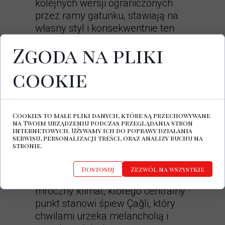
kolejnych wersji ograniczonych
przez ramy gatunku, stawiają na
własny styl i konsekwentnie ten
zamysł realizują.
Zgoda na pliki
Płyta
Labirent
to perfekcyjne
cookie
połączenie elektronicznego rytmu
perkusji z miarowo pulsującą linią
basu, gitarą balansującą pomiędzy
akustyczną łagodnością, a
Cookies to małe pliki danych, które są przechowywane
na Twoim urządzeniu podczas przeglądania stron
szorstkim, agresywnym
internetowych. Używamy ich do poprawy działania
serwisu, personalizacji treści, oraz analizy ruchu na
przesterowanym brzmieniem oraz
stronie.
delikatnymi wynurzającymi i
zanurzającymi dźwiękami
Dostosuj
Zezwól na wszystkie
syntezatorów. Całość tworzy
mroczny klimat, którego centralny
punkt stanowi śpiew Çağli, który
chwilami urzeka melancholią i