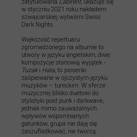
zatytułowana
Labirent
, ukazuje się
w styczniu 2021 roku nakładem
szwajcarskiej wytwórni Swiss
Dark Nights.
Większość repertuaru
zgromadzonego na albumie to
utwory w języku angielskim, dwie
kompozycje stanowią wyjątek -
Tuzak
i
Hata
, to piosenki
zaśpiewane w ojczystym języku
muzyków – tureckim. W sferze
muzycznej blisko duetowi do
stylistyki post punk i darkwave,
jednak mimo zauważalnych
wpływów wspomnianych
gatunków, grupa nie daję się
zaszufladkować, nie tworzą