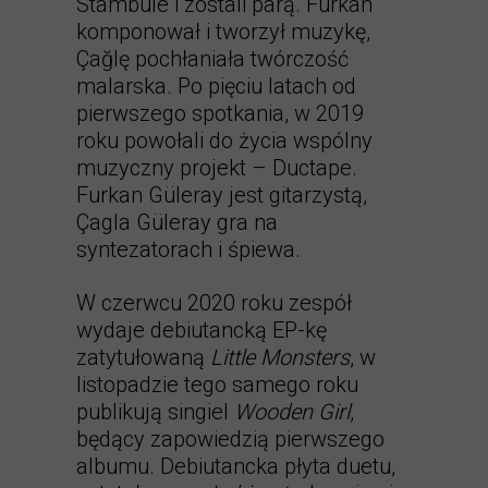
Stambule i zostali parą. Furkan
komponował i tworzył muzykę,
Çağlę pochłaniała twórczość
malarska. Po pięciu latach od
pierwszego spotkania, w 2019
roku powołali do życia wspólny
muzyczny projekt – Ductape.
Furkan Güleray jest gitarzystą,
Çagla Güleray gra na
syntezatorach i śpiewa.
W czerwcu 2020 roku zespół
wydaje debiutancką EP-kę
zatytułowaną
Little Monsters
, w
listopadzie tego samego roku
publikują singiel
Wooden Girl
,
będący zapowiedzią pierwszego
albumu. Debiutancka płyta duetu,