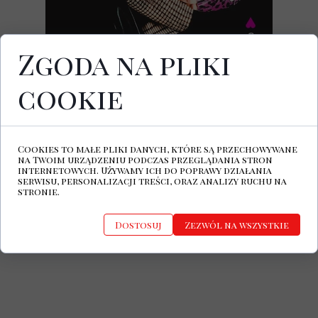
Zgoda na pliki
cookie
Kim jest, skąd pochodzi? tyle udało nam
się dowiedzieć z profilu na platformie
Bandcamp:
"Jovana wylądowała na tej planecie
Cookies to małe pliki danych, które są przechowywane
podczas pandemii. Wciąż nie wiadomo,
na Twoim urządzeniu podczas przeglądania stron
jak długo zostanie. Na razie zamieszkuje
internetowych. Używamy ich do poprawy działania
serwisu, personalizacji treści, oraz analizy ruchu na
miasto Ateny w Grecji, zaadoptowana
stronie.
przez zespół Selofan. Według plotek
będzie próbowała skraść Wasze serca"
Dostosuj
Zezwól na wszystkie