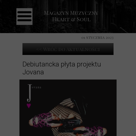
Magazyn Muzyczny
Strona główna
Heart & Soul
Aktualności
Recenzje
01 stycznia 2023
Koncerty
<< Wróć do Aktualności
Galeria
Debiutancka płyta projektu
Jovana
Kontakt