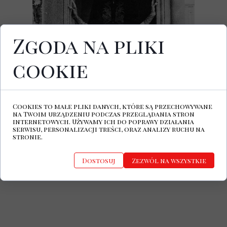
Zgoda na pliki
cookie
Dziś ukazała się debiutancka EP-ka
tworzącej w Brukseli belgijskiej artystki
Severine Day.
Na płycie zatytułowanej
Unsterblich
Cookies to małe pliki danych, które są przechowywane
znalazły się cztery utworu.
na Twoim urządzeniu podczas przeglądania stron
internetowych. Używamy ich do poprawy działania
serwisu, personalizacji treści, oraz analizy ruchu na
stronie.
Dostosuj
Zezwól na wszystkie