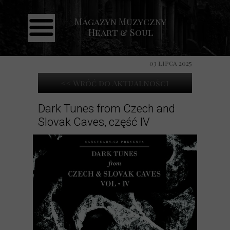
Magazyn Muzyczny
Strona główna
Heart & Soul
Aktualności
Recenzje
03 lipca 2025
Koncerty
<< Wróć do Aktualności
Galeria
Dark Tunes from Czech and
Slovak Caves, część IV
Kontakt