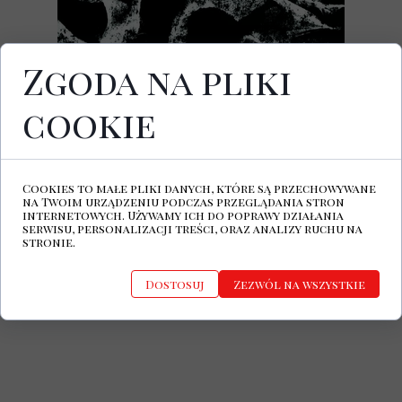
Zgoda na pliki
cookie
Już po raz czwarty Sanctuary.cz
prezentuje zbiór mrocznych dźwięków z
Czech i Słowacji. Składanka Dark Tunes
from Czech and Slovak Cases vol. IV,
Cookies to małe pliki danych, które są przechowywane
zawierająca 25 utworów, ukazała się 25
na Twoim urządzeniu podczas przeglądania stron
czerwca w formie cyfrowej na platformie
internetowych. Używamy ich do poprawy działania
serwisu, personalizacji treści, oraz analizy ruchu na
Bandcamp. Najnowszą płytę, jak i
stronie.
poprzednie części, można pobrać
wpłacając dowolną kwotę na rzecz
niezależnego magazynu Sanctuary.cz.
Dostosuj
Zezwól na wszystkie