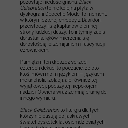
pozostaje niedościgniona.
Black
Celebration
to nie kolejna płyta w
dyskografii Depeche Mode, to moment,
w którym czterej chłopcy z Basildon,
przeistoczyli się kapłanów ciemnej
strony ludzkiej duszy. To intymny zapis
dorastania, lęków, mierzenia się
dorosłością, przemijaniem i fascynacji
człowiekiem.
Pamiętam ten dreszcz sprzed
czterech dekad, to poczucie, że oto
ktoś mówi moim językiem – językiem
melancholii, izolacji, ale również tej
wyjątkowej, podszytej niepokojem
nadziei. Otwiera wraz ze mną bramę do
innego wymiaru.
Black Celebration
to liturgia dla tych,
którzy nie pasują do jaskrawych
świateł dyskotek lat osiemdziesiątych.
Hymn dla ludzi zmęczonych