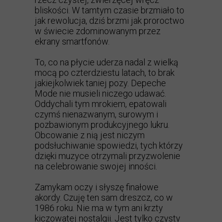
bliskości. W tamtym czasie brzmiało to
jak rewolucja, dziś brzmi jak proroctwo
w świecie zdominowanym przez
ekrany smartfonów.
To, co na płycie uderza nadal z wielką
mocą po czterdziestu latach, to brak
jakiejkolwiek taniej pozy. Depeche
Mode nie musieli niczego udawać.
Oddychali tym mrokiem, epatowali
czymś nienazwanym, surowym i
pozbawionym produkcyjnego lukru.
Obcowanie z nią jest niczym
podsłuchiwanie spowiedzi, tych którzy
dzięki muzyce otrzymali przyzwolenie
na celebrowanie swojej inności.
Zamykam oczy i słyszę finałowe
akordy. Czuję ten sam dreszcz, co w
1986 roku. Nie ma w tym ani krzty
kiczowatej nostalgii. Jest tylko czysty