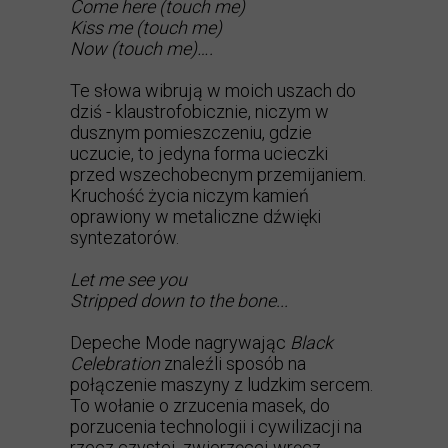
Come here (touch me)
Kiss me (touch me)
Now (touch me)….
Te słowa wibrują w moich uszach do
dziś - klaustrofobicznie, niczym w
dusznym pomieszczeniu, gdzie
uczucie, to jedyna forma ucieczki
przed wszechobecnym przemijaniem.
Kruchość życia niczym kamień
oprawiony w metaliczne dźwięki
syntezatorów.
Let me see you
Stripped down to the bone...
Depeche Mode nagrywając
Black
Celebration
znaleźli sposób na
połączenie maszyny z ludzkim sercem.
To wołanie o zrzucenia masek, do
porzucenia technologii i cywilizacji na
rzecz czystej, zwierzęcej wręcz