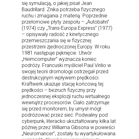
się symulacją, o jakiej pisał Jean
Baudrillard. Znika potrzeba fizycznego
ruchu i zmagania z materią. Poprzednie
przełomowe płyty zespołu – „Autobahn”
(1974) czy „Trans-Europa Express” (1977)
– opisywały radość z kinetycznego
przemieszczania się w fizycznej
przestrzeni zjednoczonej Europy. W roku
1981 następuje pęknięcie. Utwór
„Heimcomputer” wyznacza koniec
podróży. Francuski myśliciel Paul Virilio w
swojej teorii dromologii ostrzegał przed
destrukcyjnym wpływem prędkości.
Kraftwerk ukazuje stację końcową tej
prędkości – bezruch fizyczny przy
jednoczesnej eksplozji ruchu wirtualnego
wewnątrz procesorów. Ciało zatrzymuje
się przed monitorem, by umysł mógł
podróżować przez sieć. Podwaliny pod
cyberpunk, literacko ukształtowany kilka lat
później przez Williama Gibsona w powieści
„Neuromancer”, zostały tu wyartykułowana