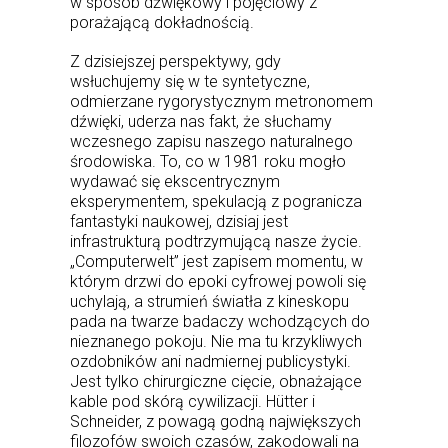
w sposób dźwiękowy i pojęciowy z
porażającą dokładnością.
Z dzisiejszej perspektywy, gdy
wsłuchujemy się w te syntetyczne,
odmierzane rygorystycznym metronomem
dźwięki, uderza nas fakt, że słuchamy
wczesnego zapisu naszego naturalnego
środowiska. To, co w 1981 roku mogło
wydawać się ekscentrycznym
eksperymentem, spekulacją z pogranicza
fantastyki naukowej, dzisiaj jest
infrastrukturą podtrzymującą nasze życie.
„Computerwelt” jest zapisem momentu, w
którym drzwi do epoki cyfrowej powoli się
uchylają, a strumień światła z kineskopu
pada na twarze badaczy wchodzących do
nieznanego pokoju. Nie ma tu krzykliwych
ozdobników ani nadmiernej publicystyki.
Jest tylko chirurgiczne cięcie, obnażające
kable pod skórą cywilizacji. Hütter i
Schneider, z powagą godną największych
filozofów swoich czasów, zakodowali na