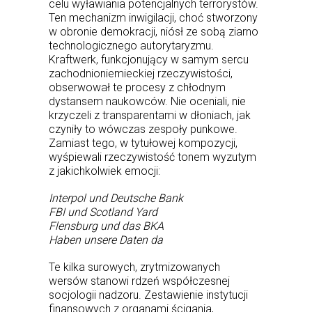
celu wyławiania potencjalnych terrorystów.
Ten mechanizm inwigilacji, choć stworzony
w obronie demokracji, niósł ze sobą ziarno
technologicznego autorytaryzmu.
Kraftwerk, funkcjonujący w samym sercu
zachodnioniemieckiej rzeczywistości,
obserwował te procesy z chłodnym
dystansem naukowców. Nie oceniali, nie
krzyczeli z transparentami w dłoniach, jak
czyniły to wówczas zespoły punkowe.
Zamiast tego, w tytułowej kompozycji,
wyśpiewali rzeczywistość tonem wyzutym
z jakichkolwiek emocji:
Interpol und Deutsche Bank
FBI und Scotland Yard
Flensburg und das BKA
Haben unsere Daten da
Te kilka surowych, zrytmizowanych
wersów stanowi rdzeń współczesnej
socjologii nadzoru. Zestawienie instytucji
finansowych z organami ścigania,