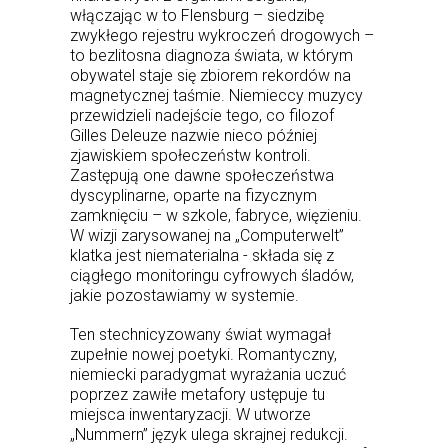
włączając w to Flensburg – siedzibę
zwykłego rejestru wykroczeń drogowych –
to bezlitosna diagnoza świata, w którym
obywatel staje się zbiorem rekordów na
magnetycznej taśmie. Niemieccy muzycy
przewidzieli nadejście tego, co filozof
Gilles Deleuze nazwie nieco później
zjawiskiem społeczeństw kontroli.
Zastępują one dawne społeczeństwa
dyscyplinarne, oparte na fizycznym
zamknięciu – w szkole, fabryce, więzieniu.
W wizji zarysowanej na „Computerwelt”
klatka jest niematerialna - składa się z
ciągłego monitoringu cyfrowych śladów,
jakie pozostawiamy w systemie.
Ten stechnicyzowany świat wymagał
zupełnie nowej poetyki. Romantyczny,
niemiecki paradygmat wyrażania uczuć
poprzez zawiłe metafory ustępuje tu
miejsca inwentaryzacji. W utworze
„Nummern” język ulega skrajnej redukcji.