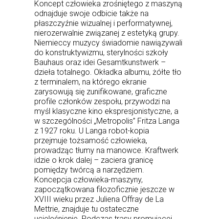
Koncept człowieka zrośniętego z maszyną
odnajduje swoje odbicie także na
płaszczyźnie wizualnej i performatywnej,
nierozerwalnie związanej z estetyką grupy.
Niemieccy muzycy świadomie nawiązywali
do konstruktywizmu, sterylności szkoły
Bauhaus oraz idei Gesamtkunstwerk –
dzieła totalnego. Okładka albumu, żółte tło
z terminalem, na którego ekranie
zarysowują się zunifikowane, graficzne
profile członków zespołu, przywodzi na
myśl klasyczne kino ekspresjonistyczne, a
w szczególności „Metropolis” Fritza Langa
z 1927 roku. U Langa robot-kopia
przejmuje tożsamość człowieka,
prowadząc tłumy na manowce. Kraftwerk
idzie o krok dalej – zaciera granicę
pomiędzy twórcą a narzędziem.
Koncepcja człowieka-maszyny,
zapoczątkowana filozoficznie jeszcze w
XVIII wieku przez Juliena Offray de La
Mettrie, znajduje tu ostateczne
ucieleśnienie. Podczas trasy promującej