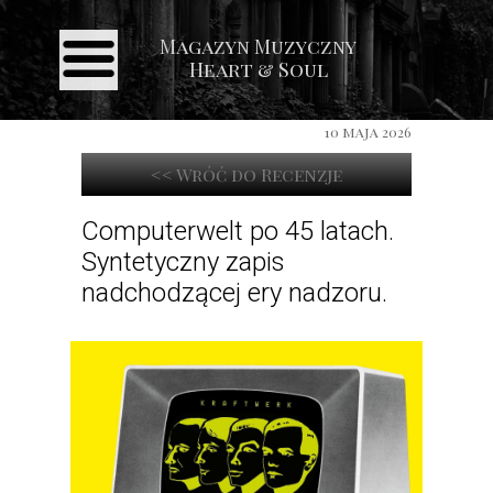
Magazyn Muzyczny
Strona główna
Heart & Soul
Aktualności
10 maja 2026
Recenzje
<< Wróć do Recenzje
Koncerty
Galeria
Computerwelt po 45 latach.
Syntetyczny zapis
Kontakt
nadchodzącej ery nadzoru.