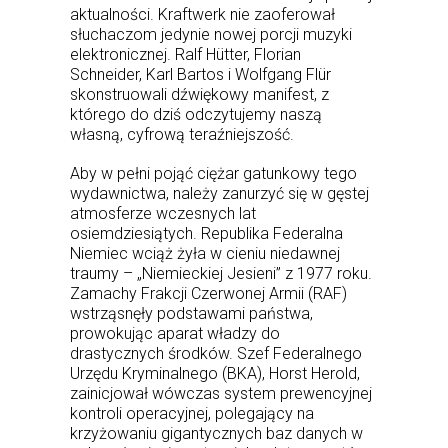
aktualności. Kraftwerk nie zaoferował
słuchaczom jedynie nowej porcji muzyki
elektronicznej. Ralf Hütter, Florian
Schneider, Karl Bartos i Wolfgang Flür
skonstruowali dźwiękowy manifest, z
którego do dziś odczytujemy naszą
własną, cyfrową teraźniejszość.
Aby w pełni pojąć ciężar gatunkowy tego
wydawnictwa, należy zanurzyć się w gęstej
atmosferze wczesnych lat
osiemdziesiątych. Republika Federalna
Niemiec wciąż żyła w cieniu niedawnej
traumy – „Niemieckiej Jesieni” z 1977 roku.
Zamachy Frakcji Czerwonej Armii (RAF)
wstrząsnęły podstawami państwa,
prowokując aparat władzy do
drastycznych środków. Szef Federalnego
Urzędu Kryminalnego (BKA), Horst Herold,
zainicjował wówczas system prewencyjnej
kontroli operacyjnej, polegający na
krzyżowaniu gigantycznych baz danych w