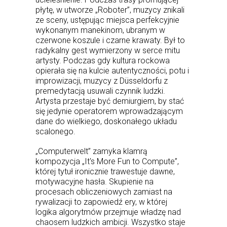
płytę, w utworze „Roboter”, muzycy znikali
ze sceny, ustępując miejsca perfekcyjnie
wykonanym manekinom, ubranym w
czerwone koszule i czarne krawaty. Był to
radykalny gest wymierzony w serce mitu
artysty. Podczas gdy kultura rockowa
opierała się na kulcie autentyczności, potu i
improwizacji, muzycy z Düsseldorfu z
premedytacją usuwali czynnik ludzki.
Artysta przestaje być demiurgiem, by stać
się jedynie operatorem wprowadzającym
dane do wielkiego, doskonałego układu
scalonego.
„Computerwelt” zamyka klamrą
kompozycja „It's More Fun to Compute”,
której tytuł ironicznie trawestuje dawne,
motywacyjne hasła. Skupienie na
procesach obliczeniowych zamiast na
rywalizacji to zapowiedź ery, w której
logika algorytmów przejmuje władzę nad
chaosem ludzkich ambicji. Wszystko staje