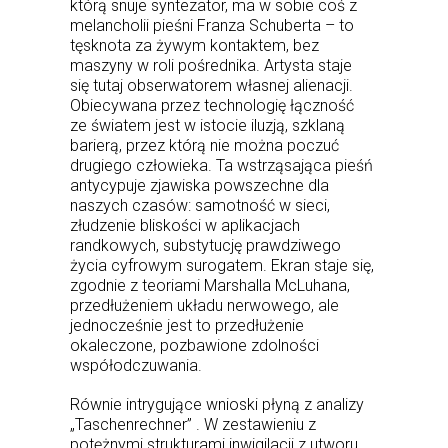
którą snuje syntezator, ma w sobie coś z
melancholii pieśni Franza Schuberta – to
tęsknota za żywym kontaktem, bez
maszyny w roli pośrednika. Artysta staje
się tutaj obserwatorem własnej alienacji.
Obiecywana przez technologię łączność
ze światem jest w istocie iluzją, szklaną
barierą, przez którą nie można poczuć
drugiego człowieka. Ta wstrząsająca pieśń
antycypuje zjawiska powszechne dla
naszych czasów: samotność w sieci,
złudzenie bliskości w aplikacjach
randkowych, substytucję prawdziwego
życia cyfrowym surogatem. Ekran staje się,
zgodnie z teoriami Marshalla McLuhana,
przedłużeniem układu nerwowego, ale
jednocześnie jest to przedłużenie
okaleczone, pozbawione zdolności
współodczuwania.
Równie intrygujące wnioski płyną z analizy
„Taschenrechner” . W zestawieniu z
potężnymi strukturami inwigilacji z utworu