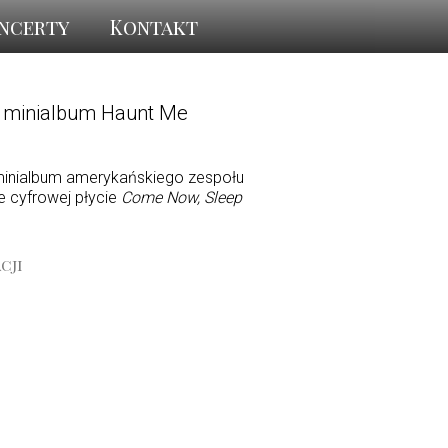
ncerty
Kontakt
 minialbum Haunt Me
minialbum amerykańskiego zespołu
e cyfrowej płycie
Come Now, Sleep
.
cji