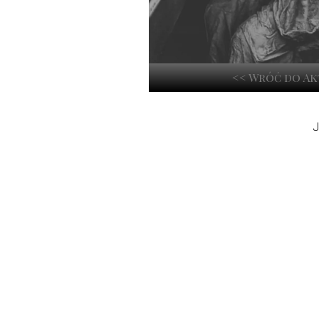
<< Wróć do A
J