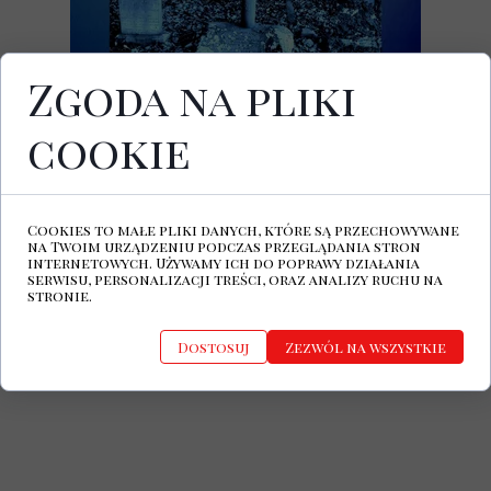
Zgoda na pliki
cookie
It Burns
to najnowszy album projektu
Calaustraphobia, za którym stoi brytyjski
muzyk i producent muzyczny Klaus
Devore.
Cookies to małe pliki danych, które są przechowywane
na Twoim urządzeniu podczas przeglądania stron
CLAUSTRAPHOBIA Facebook
internetowych. Używamy ich do poprawy działania
serwisu, personalizacji treści, oraz analizy ruchu na
CLAUSTRAPHOBIA SPOTIFY
stronie.
Dostosuj
Zezwól na wszystkie