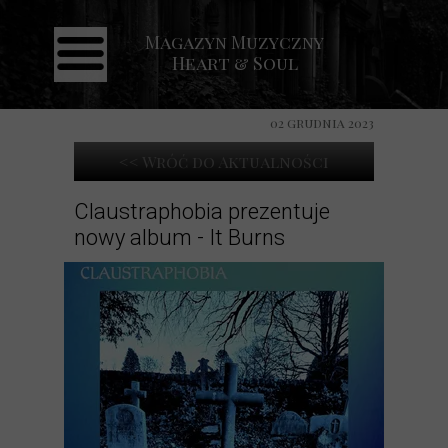
Magazyn Muzyczny
Strona główna
Heart & Soul
Aktualności
Recenzje
02 grudnia 2023
Koncerty
<< Wróć do Aktualności
Galeria
Claustraphobia prezentuje
nowy album - It Burns
Kontakt