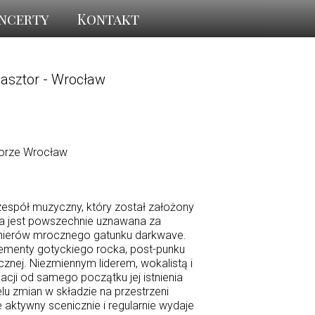
ncerty
Kontakt
lasztor - Wrocław
torze Wrocław
zespół muzyczny, który został założony
a jest powszechnie uznawana za
onierów mrocznego gatunku darkwave.
lementy gotyckiego rocka, post-punku
cznej. Niezmiennym liderem, wokalistą i
i od samego początku jej istnienia
lu zmian w składzie na przestrzeni
 aktywny scenicznie i regularnie wydaje