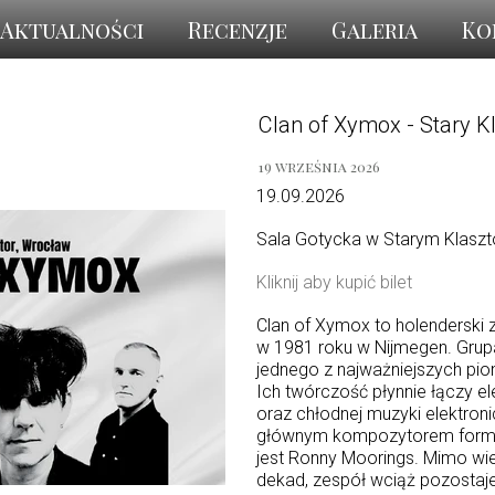
Aktualności
Recenzje
Galeria
Ko
Clan of Xymox - Stary K
19 września 2026
19.09.2026
Sala Gotycka w Starym Klasz
Kliknij aby kupić bilet
Clan of Xymox to holenderski 
w 1981 roku w Nijmegen. Grup
jednego z najważniejszych pi
Ich twórczość płynnie łączy e
oraz chłodnej muzyki elektroni
głównym kompozytorem formacj
jest Ronny Moorings. Mimo wie
dekad, zespół wciąż pozostaje