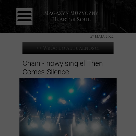
Magazyn Muzyczny
Strona główna
Heart & Soul
Aktualności
27 maja 2022
Recenzje
<< Wróć do aktualności
Koncerty
Galeria
Chain - nowy singiel Then
Comes Silence
Kontakt